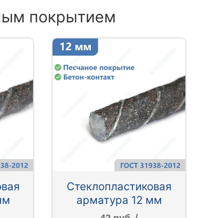
аным покрытием
овая
Стеклопластиковая
мм
арматура 12 мм
42 руб. /