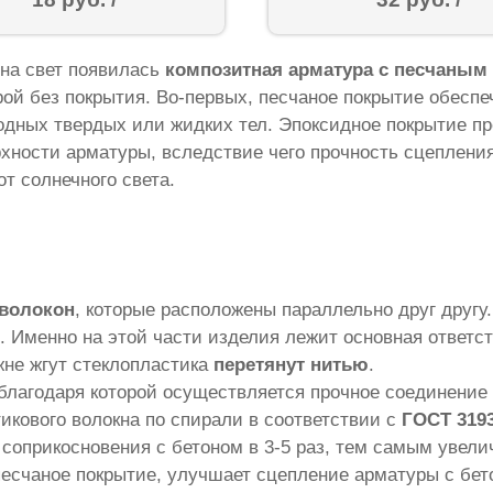
 на свет появилась
композитная арматура с песчаным
ой без покрытия. Во-первых, песчаное покрытие обесп
одных твердых или жидких тел. Эпоксидное покрытие пр
ности арматуры, вследствие чего прочность сцепления 
т солнечного света.
 волокон
, которые расположены параллельно друг друг
. Именно на этой части изделия лежит основная ответст
жне жгут стеклопластика
перетянут нитью
.
благодаря которой осуществляется прочное соединение 
икового волокна по спирали в соответствии с
ГОСТ 3193
соприкосновения с бетоном в 3-5 раз, тем самым увелич
песчаное покрытие, улучшает сцепление арматуры с бет